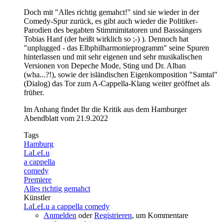
Doch mit "Alles richtig gemahct!" sind sie wieder in der
Comedy-Spur zurück, es gibt auch wieder die Politiker-
Parodien des begabten Stimmimitatoren und Basssängers
Tobias Hanf (der heißt wirklich so ;-) ). Dennoch hat
"unplugged - das Elbphilharmonieprogramm" seine Spuren
hinterlassen und mit sehr eigenen und sehr musikalischen
Versionen von Depeche Mode, Sting und Dr. Alban
(wha...?!), sowie der isländischen Eigenkomposition "Samtal"
(Dialog) das Tor zum A-Cappella-Klang weiter geöffnet als
früher.
Im Anhang findet Ihr die Kritik aus dem Hamburger
Abendblatt vom 21.9.2022
Tags
Hamburg
LaLeLu
a cappella
comedy
Premiere
Alles richtig gemahct
Künstler
LaLeLu a cappella comedy
Anmelden
oder
Registrieren
, um Kommentare