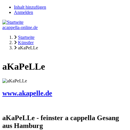
Direkt
Inhalt hinzufügen
zum
Anmelden
Fake-
Inhalt
Usermenü
acappella-online.de
Startseite
Künstler
Pfadnavigation
aKaPeLLe
aKaPeLLe
www.akapelle.de
aKaPeLLe - feinster a cappella Gesang
aus Hamburg