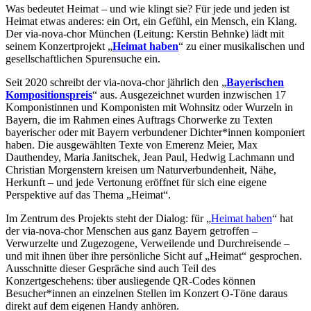
Was bedeutet Heimat – und wie klingt sie? Für jede und jeden ist
Heimat etwas anderes: ein Ort, ein Gefühl, ein Mensch, ein Klang.
Der via-nova-chor München (Leitung: Kerstin Behnke) lädt mit
seinem Konzertprojekt „
Heimat haben
“ zu einer musikalischen und
gesellschaftlichen Spurensuche ein.
Seit 2020 schreibt der via-nova-chor jährlich den „
Bayerischen
Kompositionspreis
“ aus. Ausgezeichnet wurden inzwischen 17
Komponistinnen und Komponisten mit Wohnsitz oder Wurzeln in
Bayern, die im Rahmen eines Auftrags Chorwerke zu Texten
bayerischer oder mit Bayern verbundener Dichter*innen komponiert
haben. Die ausgewählten Texte von Emerenz Meier, Max
Dauthendey, Maria Janitschek, Jean Paul, Hedwig Lachmann und
Christian Morgenstern kreisen um Naturverbundenheit, Nähe,
Herkunft – und jede Vertonung eröffnet für sich eine eigene
Perspektive auf das Thema „Heimat“.
Im Zentrum des Projekts steht der Dialog: für „
Heimat haben
“ hat
der via-nova-chor Menschen aus ganz Bayern getroffen –
Verwurzelte und Zugezogene, Verweilende und Durchreisende –
und mit ihnen über ihre persönliche Sicht auf „Heimat“ gesprochen.
Ausschnitte dieser Gespräche sind auch Teil des
Konzertgeschehens: über ausliegende QR-Codes können
Besucher*innen an einzelnen Stellen im Konzert O-Töne daraus
direkt auf dem eigenen Handy anhören.