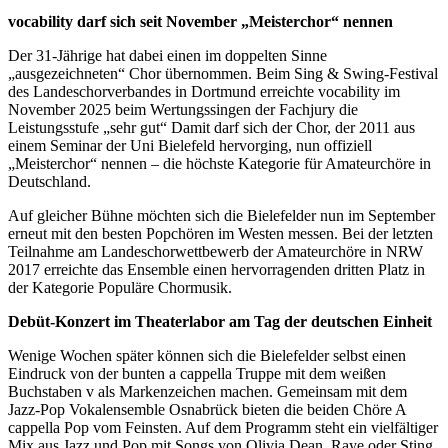
vocability darf sich seit November „Meisterchor“ nennen
Der 31-Jährige hat dabei einen im doppelten Sinne
„ausgezeichneten“ Chor übernommen. Beim Sing & Swing-Festival
des Landeschorverbandes in Dortmund erreichte vocability im
November 2025 beim Wertungssingen der Fachjury die
Leistungsstufe „sehr gut“ Damit darf sich der Chor, der 2011 aus
einem Seminar der Uni Bielefeld hervorging, nun offiziell
„Meisterchor“ nennen – die höchste Kategorie für Amateurchöre in
Deutschland.
Auf gleicher Bühne möchten sich die Bielefelder nun im September
erneut mit den besten Popchören im Westen messen. Bei der letzten
Teilnahme am Landeschorwettbewerb der Amateurchöre in NRW
2017 erreichte das Ensemble einen hervorragenden dritten Platz in
der Kategorie Populäre Chormusik.
Debüt-Konzert im Theaterlabor am Tag der deutschen Einheit
Wenige Wochen später können sich die Bielefelder selbst einen
Eindruck von der bunten a cappella Truppe mit dem weißen
Buchstaben v als Markenzeichen machen. Gemeinsam mit dem
Jazz-Pop Vokalensemble Osnabrück bieten die beiden Chöre A
cappella Pop vom Feinsten. Auf dem Programm steht ein vielfältiger
Mix aus Jazz und Pop mit Songs von Olivia Dean, Raye oder Sting.