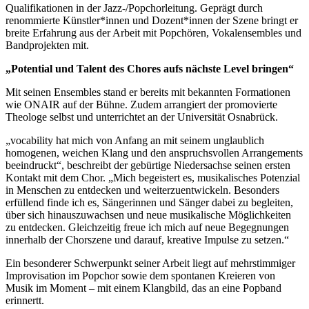
Qualifikationen in der Jazz-/Popchorleitung. Geprägt durch
renommierte Künstler*innen und Dozent*innen der Szene bringt er
breite Erfahrung aus der Arbeit mit Popchören, Vokalensembles und
Bandprojekten mit.
„Potential und Talent des Chores aufs nächste Level bringen“
Mit seinen Ensembles stand er bereits mit bekannten Formationen
wie ONAIR auf der Bühne. Zudem arrangiert der promovierte
Theologe selbst und unterrichtet an der Universität Osnabrück.
„vocability hat mich von Anfang an mit seinem unglaublich
homogenen, weichen Klang und den anspruchsvollen Arrangements
beeindruckt“, beschreibt der gebürtige Niedersachse seinen ersten
Kontakt mit dem Chor. „Mich begeistert es, musikalisches Potenzial
in Menschen zu entdecken und weiterzuentwickeln. Besonders
erfüllend finde ich es, Sängerinnen und Sänger dabei zu begleiten,
über sich hinauszuwachsen und neue musikalische Möglichkeiten
zu entdecken. Gleichzeitig freue ich mich auf neue Begegnungen
innerhalb der Chorszene und darauf, kreative Impulse zu setzen.“
Ein besonderer Schwerpunkt seiner Arbeit liegt auf mehrstimmiger
Improvisation im Popchor sowie dem spontanen Kreieren von
Musik im Moment – mit einem Klangbild, das an eine Popband
erinnertt.