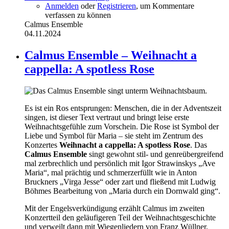
Anmelden
oder
Registrieren
, um Kommentare
verfassen zu können
Calmus Ensemble
04.11.2024
Calmus Ensemble – Weihnacht a
cappella: A spotless Rose
Es ist ein Ros entsprungen: Menschen, die in der Adventszeit
singen, ist dieser Text vertraut und bringt leise erste
Weihnachtsgefühle zum Vorschein. Die Rose ist Symbol der
Liebe und Symbol für Maria – sie steht im Zentrum des
Konzertes
Weihnacht a cappella: A spotless Rose
. Das
Calmus Ensemble
singt gewohnt stil- und genreübergreifend
mal zerbrechlich und persönlich mit Igor Strawinskys „Ave
Maria“, mal prächtig und schmerzerfüllt wie in Anton
Bruckners „Virga Jesse“ oder zart und fließend mit Ludwig
Böhmes Bearbeitung von „Maria durch ein Dornwald ging“.
Mit der Engelsverkündigung erzählt Calmus im zweiten
Konzertteil den geläufigeren Teil der Weihnachtsgeschichte
und verweilt dann mit Wiegenliedern von Franz Wüllner,