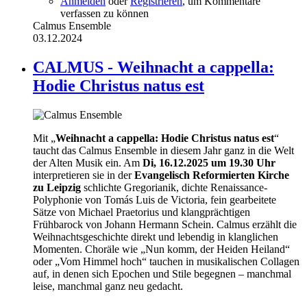
Anmelden
oder
Registrieren
, um Kommentare
verfassen zu können
Calmus Ensemble
03.12.2024
CALMUS - Weihnacht a cappella:
Hodie Christus natus est
Mit „
Weihnacht a cappella: Hodie Christus natus est
“
taucht das Calmus Ensemble in diesem Jahr ganz in die Welt
der Alten Musik ein. Am
Di, 16.12.2025 um 19.30 Uhr
interpretieren sie in der
Evangelisch Reformierten Kirche
zu Leipzig
schlichte Gregorianik, dichte Renaissance-
Polyphonie von Tomás Luis de Victoria, fein gearbeitete
Sätze von Michael Praetorius und klangprächtigen
Frühbarock von Johann Hermann Schein. Calmus erzählt die
Weihnachtsgeschichte direkt und lebendig in klanglichen
Momenten. Choräle wie „Nun komm, der Heiden Heiland“
oder „Vom Himmel hoch“ tauchen in musikalischen Collagen
auf, in denen sich Epochen und Stile begegnen – manchmal
leise, manchmal ganz neu gedacht.