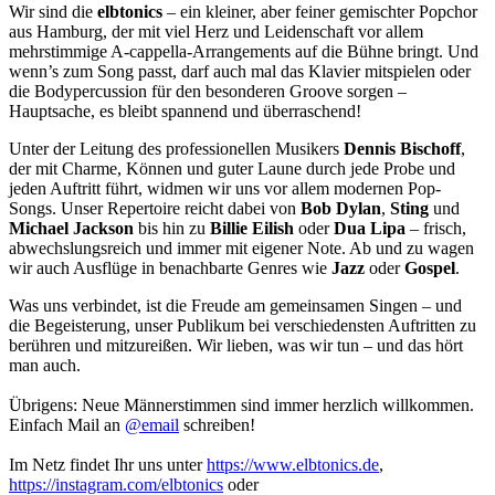
Wir sind die
elbtonics
– ein kleiner, aber feiner gemischter Popchor
aus Hamburg, der mit viel Herz und Leidenschaft vor allem
mehrstimmige A-cappella-Arrangements auf die Bühne bringt. Und
wenn’s zum Song passt, darf auch mal das Klavier mitspielen oder
die Bodypercussion für den besonderen Groove sorgen –
Hauptsache, es bleibt spannend und überraschend!
Unter der Leitung des professionellen Musikers
Dennis Bischoff
,
der mit Charme, Können und guter Laune durch jede Probe und
jeden Auftritt führt, widmen wir uns vor allem modernen Pop-
Songs. Unser Repertoire reicht dabei von
Bob Dylan
,
Sting
und
Michael Jackson
bis hin zu
Billie Eilish
oder
Dua Lipa
– frisch,
abwechslungsreich und immer mit eigener Note. Ab und zu wagen
wir auch Ausflüge in benachbarte Genres wie
Jazz
oder
Gospel
.
Was uns verbindet, ist die Freude am gemeinsamen Singen – und
die Begeisterung, unser Publikum bei verschiedensten Auftritten zu
berühren und mitzureißen. Wir lieben, was wir tun – und das hört
man auch.
Übrigens: Neue Männerstimmen sind immer herzlich willkommen.
Einfach Mail an
@email
schreiben!
Im Netz findet Ihr uns unter
https://www.elbtonics.de
,
https://instagram.com/elbtonics
oder