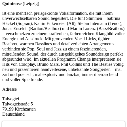
Quintense
(Leipzig)
ist eine mehrfach preisgekrönte Vokalformation, die mit ihrem
unverwechselbaren Sound begeistert. Die fünf Stimmen – Sabrina
Häckel (Sopran), Katrin Enkemeier (Alt), Stefan Intemann (Tenor),
Jonas Enseleit (Bariton/Beatbox) und Martin Lorenz (Bass/Beatbox)
– verschmelzen zu einem kraftvollen, farbenreichen Klangbild voller
Energie und Ausdruck. Mit groovenden Vocal Licks, tighter
Beatbox, warmen Basslines und detailverliebten Arrangements
verbinden sie Pop, Soul und Jazz zu einem faszinierenden,
mitreißenden Sound, der durch ausgeklügeltes Sounddesign perfekt
abgerundet wird. Im aktuellen Programm Change interpretieren sie
Hits von Coldplay, Bruno Mars, Phil Collins und The Beatles völlig
neu und präsentieren handverlesene, unbekannte Songperlen – mal
zart und poetisch, mal explosiv und tanzbar, immer überraschend
und voller Spielfreude.
Adresse
Talvogtei
Talvogteistraße 5
79199
Kirchzarten
Deutschland