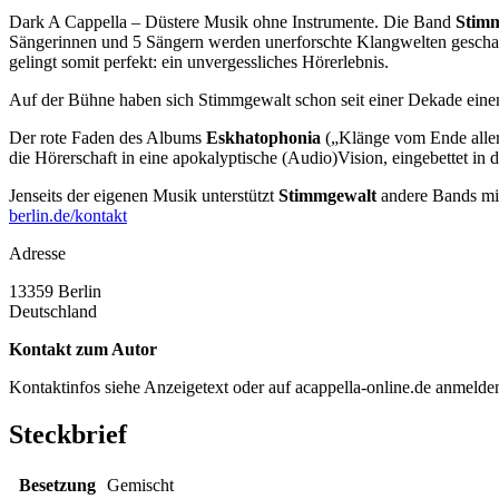
Dark A Cappella – Düstere Musik ohne Instrumente. Die Band
Stim
Sängerinnen und 5 Sängern werden unerforschte Klangwelten geschaf
gelingt somit perfekt: ein unvergessliches Hörerlebnis.
Auf der Bühne haben sich Stimmgewalt schon seit einer Dekade eine
Der rote Faden des Albums
Eskhatophonia
(„Klänge vom Ende aller
die Hörerschaft in eine apokalyptische (Audio)Vision, eingebettet 
Jenseits der eigenen Musik unterstützt
Stimmgewalt
andere Bands mit
berlin.de/kontakt
Adresse
13359
Berlin
Deutschland
Kontakt zum Autor
Kontaktinfos siehe Anzeigetext oder auf acappella-online.de anmeld
Steckbrief
Besetzung
Gemischt