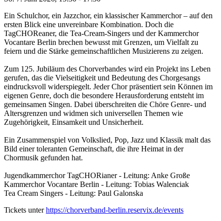
Ein Schulchor, ein Jazzchor, ein klassischer Kammerchor – auf den
ersten Blick eine unvereinbare Kombination. Doch die
TagCHOReaner, die Tea-Cream-Singers und der Kammerchor
Vocantare Berlin brechen bewusst mit Grenzen, um Vielfalt zu
feiern und die Stärke gemeinschaftlichen Musizierens zu zeigen.
Zum 125. Jubiläum des Chorverbandes wird ein Projekt ins Leben
gerufen, das die Vielseitigkeit und Bedeutung des Chorgesangs
eindrucksvoll widerspiegelt. Jeder Chor präsentiert sein Können im
eigenen Genre, doch die besondere Herausforderung entsteht im
gemeinsamen Singen. Dabei überschreiten die Chöre Genre- und
Altersgrenzen und widmen sich universellen Themen wie
Zugehörigkeit, Einsamkeit und Unsicherheit.
Ein Zusammenspiel von Volkslied, Pop, Jazz und Klassik malt das
Bild einer toleranten Gemeinschaft, die ihre Heimat in der
Chormusik gefunden hat.
Jugendkammerchor TagCHORianer - Leitung: Anke Große
Kammerchor Vocantare Berlin - Leitung: Tobias Walenciak
Tea Cream Singers - Leitung: Paul Galonska
Tickets unter
https://chorverband-berlin.reservix.de/events