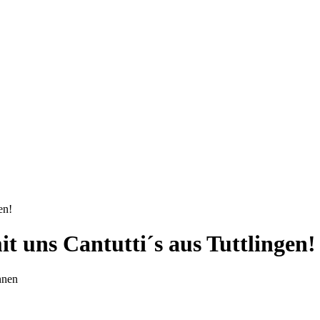
en!
it uns Cantutti´s aus Tuttlingen!
nnen