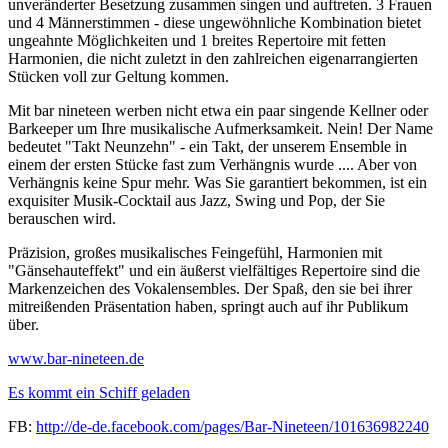
unveränderter Besetzung zusammen singen und auftreten. 3 Frauen
und 4 Männerstimmen - diese ungewöhnliche Kombination bietet
ungeahnte Möglichkeiten und 1 breites Repertoire mit fetten
Harmonien, die nicht zuletzt in den zahlreichen eigenarrangierten
Stücken voll zur Geltung kommen.
Mit bar nineteen werben nicht etwa ein paar singende Kellner oder
Barkeeper um Ihre musikalische Aufmerksamkeit. Nein! Der Name
bedeutet "Takt Neunzehn" - ein Takt, der unserem Ensemble in
einem der ersten Stücke fast zum Verhängnis wurde .... Aber von
Verhängnis keine Spur mehr. Was Sie garantiert bekommen, ist ein
exquisiter Musik-Cocktail aus Jazz, Swing und Pop, der Sie
berauschen wird.
Präzision, großes musikalisches Feingefühl, Harmonien mit
"Gänsehauteffekt" und ein äußerst vielfältiges Repertoire sind die
Markenzeichen des Vokalensembles. Der Spaß, den sie bei ihrer
mitreißenden Präsentation haben, springt auch auf ihr Publikum
über.
www.bar-nineteen.de
Es kommt ein Schiff geladen
FB:
http://de-de.facebook.com/pages/Bar-Nineteen/101636982240