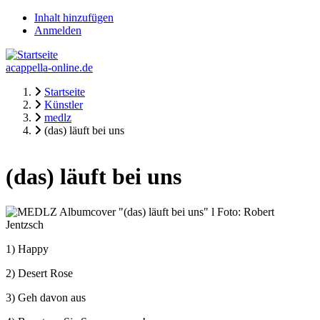
Direkt
Inhalt hinzufügen
zum
Anmelden
Fake-
Inhalt
Usermenü
acappella-online.de
Startseite
Künstler
Pfadnavigation
medlz
(das) läuft bei uns
(das) läuft bei uns
1) Happy
2) Desert Rose
3) Geh davon aus