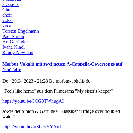
a capella
Chor
choir
vokal
vocal
Torsten Engelmann
Paul Simon
Art Garfunkel
Ivana Kindl
Randy Newman
Morbus Vokalis mit zwei neuen A-Cappella-Coversongs auf
YouTube
Do., 20.04.2023 - 21:28
By
morbus-vokalis.de
"Feels like home" aus dem Filmdrama "My sister's keeper"
https://youtu.be/3CG3TWhugAI
sowie der Simon & Garfunkel-Klassiker "Bridge over troubled
water"
https://youtu.be/-uSUfvVYYnI