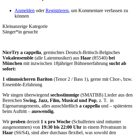
Anmelden
oder
Registrieren
, um Kommentare verfassen zu
können
Kleinanzeige Kategorie
Sänger*in gesucht
NiceTry a cappella
, gemischtes Deutsch-Britisch-Belgisches
Vokalensemble
(alle Laienmusiker) aus
Haar
(85540)
bei
München
mit inzwischen 18jähriger Bühnenerfahrung
sucht ab
sofort:
1
stimmsicheren
Bariton
(Tenor 2 / Bass 1), gerne mit Chor-, bzw.
Ensemble-Erfahrung
Wir singen überwiegend
sechsstimmige
(SMATBB) Lieder aus den
Bereichen
Swing, Jazz, Film, Musical und Pop
, z. T. in
Eigenarrangements, alles ausschließlich
a cappella
und – spätestens
beim Auftritt –
auswendig
.
Wir
proben
derzeit
1 x pro Woche
(Schulferien sind mitunter
ausgenommen) von
19:30 bis 22:00
Uhr
in einem Privatraum in
Haar
(S6/S4), sind aber durchaus flexibel, was sowohl den