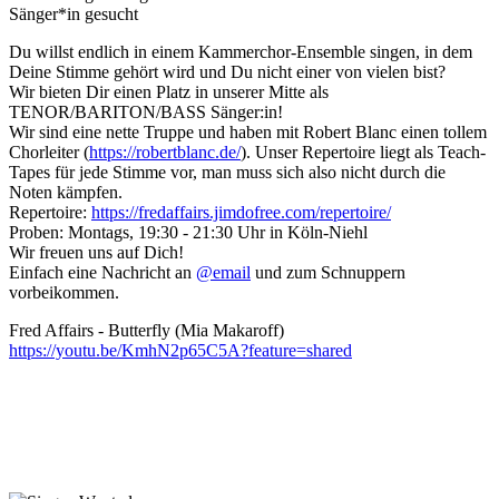
Sänger*in gesucht
Du willst endlich in einem Kammerchor-Ensemble singen, in dem
Deine Stimme gehört wird und Du nicht einer von vielen bist?
Wir bieten Dir einen Platz in unserer Mitte als
TENOR/BARITON/BASS Sänger:in!
Wir sind eine nette Truppe und haben mit Robert Blanc einen tollem
Chorleiter (
https://robertblanc.de/
). Unser Repertoire liegt als Teach-
Tapes für jede Stimme vor, man muss sich also nicht durch die
Noten kämpfen.
Repertoire:
https://fredaffairs.jimdofree.com/repertoire/
Proben: Montags, 19:30 - 21:30 Uhr in Köln-Niehl
Wir freuen uns auf Dich!
Einfach eine Nachricht an
@email
und zum Schnuppern
vorbeikommen.
Fred Affairs - Butterfly (Mia Makaroff)
https://youtu.be/KmhN2p65C5A?feature=shared