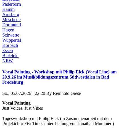
Paderborn
Hamm
Arnsberg
Meschede
Dortmund
Hagen
Schwerte
Wuppertal
Korbach
Essen
Bielefeld
NRW
Vocal Painting - Workshop mit Philip Eick (Vocal Line) am
20.9.26 im Musikbildungszentrum Südwestfalen in Bad
Fredeburg
So., 05.07.2026 - 22:20
By
Reinhold Giese
Vocal Painting
Just Voices. Just Vibes
Tagesworkshop mit Philip Eick (in Zusammenarbeit mit dem
Projektchor FiveTimes unter Leitung von Jonathan Mummert)